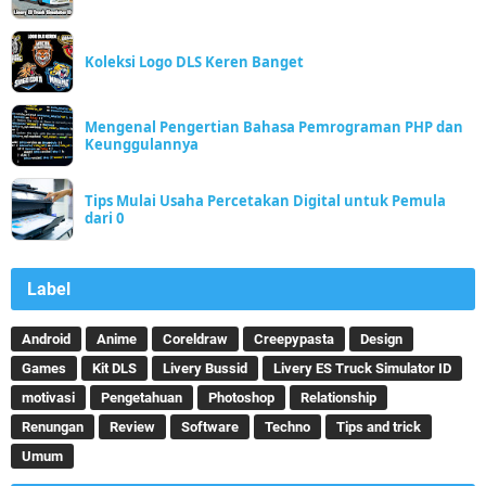
Koleksi Logo DLS Keren Banget
Mengenal Pengertian Bahasa Pemrograman PHP dan
Keunggulannya
Tips Mulai Usaha Percetakan Digital untuk Pemula
dari 0
Label
Android
Anime
Coreldraw
Creepypasta
Design
Games
Kit DLS
Livery Bussid
Livery ES Truck Simulator ID
motivasi
Pengetahuan
Photoshop
Relationship
Renungan
Review
Software
Techno
Tips and trick
Umum