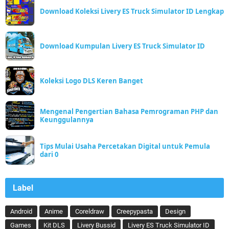
Download Koleksi Livery ES Truck Simulator ID Lengkap
Download Kumpulan Livery ES Truck Simulator ID
Koleksi Logo DLS Keren Banget
Mengenal Pengertian Bahasa Pemrograman PHP dan
Keunggulannya
Tips Mulai Usaha Percetakan Digital untuk Pemula
dari 0
Label
Android
Anime
Coreldraw
Creepypasta
Design
Games
Kit DLS
Livery Bussid
Livery ES Truck Simulator ID