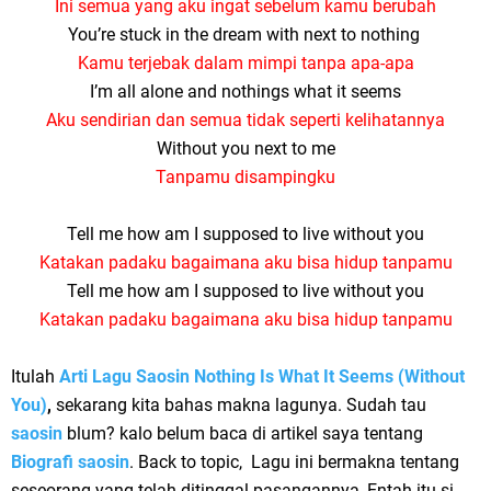
Ini semua yang aku ingat sebelum kamu berubah
You’re stuck in the dream with next to nothing
Kamu terjebak dalam mimpi tanpa apa-apa
I’m all alone and nothings what it seems
Aku sendirian dan semua tidak seperti kelihatannya
Without you next to me
Tanpamu disampingku
Tell me how am I supposed to live without you
Katakan padaku bagaimana aku bisa hidup tanpamu
Tell me how am I supposed to live without you
Katakan padaku bagaimana aku bisa hidup tanpamu
Itulah
Arti Lagu Saosin Nothing Is What It Seems (Without
You)
,
sekarang kita bahas makna lagunya. Sudah tau
saosin
blum? kalo belum baca di artikel saya tentang
Biografi saosin
. Back to topic, Lagu ini bermakna tentang
seseorang yang telah ditinggal pasangannya, Entah itu si