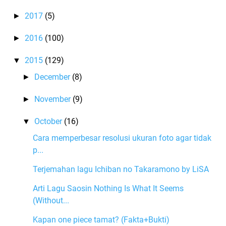
2017
(5)
►
2016
(100)
►
2015
(129)
▼
December
(8)
►
November
(9)
►
October
(16)
▼
Cara memperbesar resolusi ukuran foto agar tidak
p...
Terjemahan lagu Ichiban no Takaramono by LiSA
Arti Lagu Saosin Nothing Is What It Seems
(Without...
Kapan one piece tamat? (Fakta+Bukti)