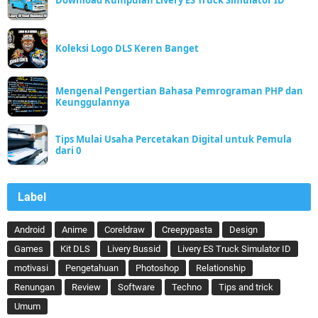
Download Kumpulan Livery ES Truck Simulator ID
Koleksi Logo DLS Keren Banget
Mengenal Pengertian Bahasa Pemrograman PHP dan
Keunggulannya
Tips Mulai Usaha Percetakan Digital untuk Pemula
dari 0
Label
Android
Anime
Coreldraw
Creepypasta
Design
Games
Kit DLS
Livery Bussid
Livery ES Truck Simulator ID
motivasi
Pengetahuan
Photoshop
Relationship
Renungan
Review
Software
Techno
Tips and trick
Umum