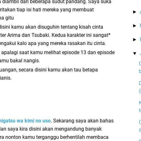
 diambil dari beberapa sudut pandang. Saya suka
eritakan tiap isi hati mereka yang membuat
►
na gitu
►
disini kamu akan disuguhin tentang kisah cinta
kter Arima dan Tsubaki. Kedua karakter ini sangat*
►
gakui kalo apa yang mereka rasakan itu cinta.
 apalagi saat kamu melihat episode 13 dan episode
▼
amu bakal nangis.
juangan, secara disini kamu akan tau betapa
ianis.
(
higatsu wa kimi no uso
. Sekarang saya akan bahas
i dan saya kira disini akan mengandung banyak
cara nonton kamu terganggu berhentilah membaca