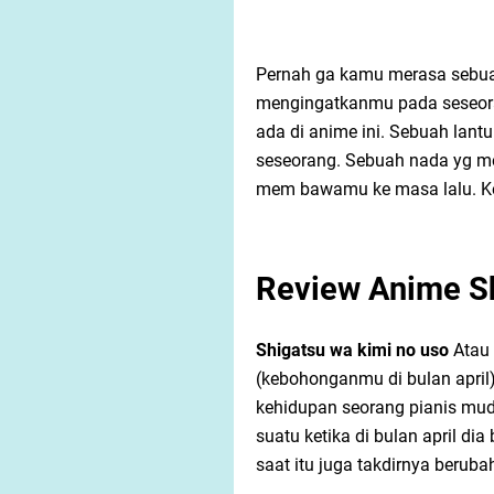
Pernah ga kamu merasa sebua
mengingatkanmu pada seseoran
ada di anime ini. Sebuah lant
seseorang. Sebuah nada yg m
mem bawamu ke masa lalu. Ke 
Review Anime Sh
Shigatsu wa kimi no uso
Atau 
(kebohonganmu di bulan april
kehidupan seorang pianis muda
suatu ketika di bulan april d
saat itu juga takdirnya berubah