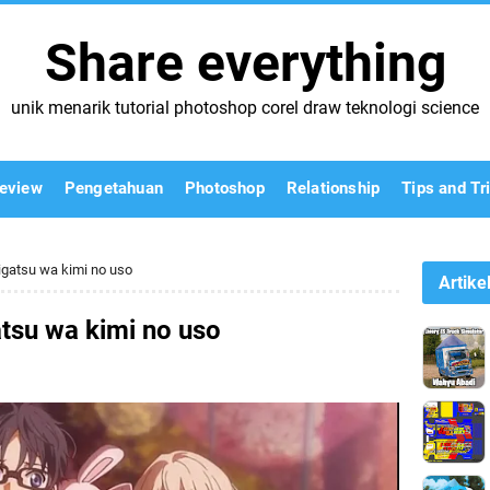
Share everything
unik menarik tutorial photoshop corel draw teknologi science
eview
Pengetahuan
Photoshop
Relationship
Tips and Tr
gatsu wa kimi no uso
Artike
tsu wa kimi no uso