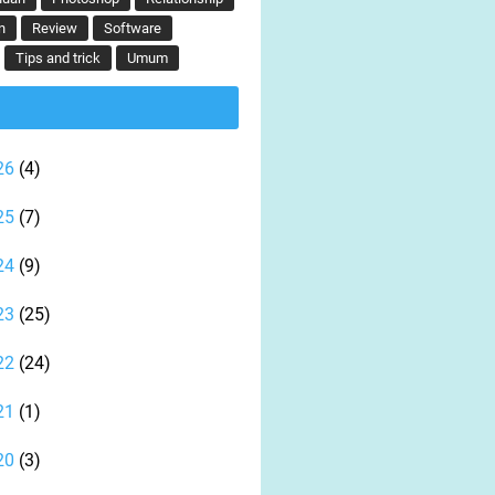
n
Review
Software
Tips and trick
Umum
26
(4)
25
(7)
24
(9)
23
(25)
22
(24)
21
(1)
20
(3)