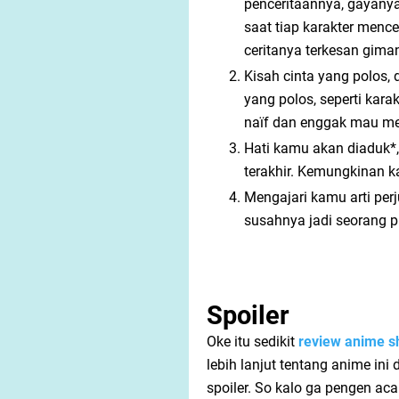
penceritaannya, gayanya
saat tiap karakter menc
ceritanya terkesan gima
Kisah cinta yang polos, 
yang polos, seperti kara
naïf dan enggak mau men
Hati kamu akan diaduk*,
terakhir. Kemungkinan k
Mengajari kamu arti per
susahnya jadi seorang p
Spoiler
Oke itu sedikit
review anime s
lebih lanjut tentang anime in
spoiler. So kalo ga pengen a