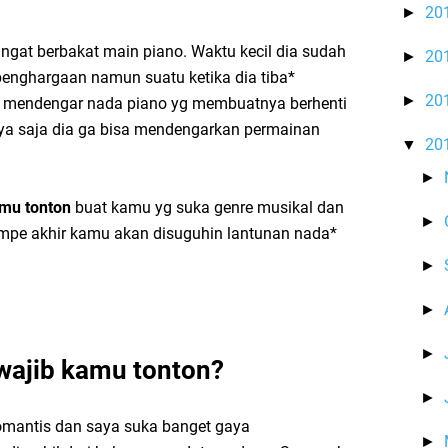
20
►
ngat berbakat main piano. Waktu kecil dia sudah
20
►
enghargaan namun suatu ketika dia tiba*
20
►
 mendengar nada piano yg membuatnya berhenti
nya saja dia ga bisa mendengarkan permainan
20
▼
►
amu tonton
buat kamu yg suka genre musikal dan
►
sampe akhir kamu akan disuguhin lantunan nada*
►
►
►
wajib kamu tonton?
►
omantis dan saya suka banget gaya
►