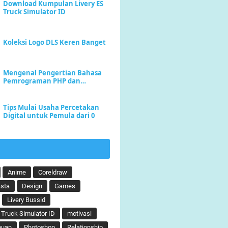
Download Kumpulan Livery ES
Truck Simulator ID
Koleksi Logo DLS Keren Banget
Mengenal Pengertian Bahasa
Pemrograman PHP dan
Keunggulannya
Tips Mulai Usaha Percetakan
Digital untuk Pemula dari 0
Anime
Coreldraw
sta
Design
Games
Livery Bussid
 Truck Simulator ID
motivasi
huan
Photoshop
Relationship