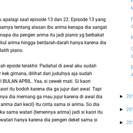
u apalagi saat episode 13 dan 22. Episode 13 yang
d
arnya tentang alasan ibu arima kenapa dia sangat
napa dia pengen arima itu jadi pianis yg berbakat
M
ul arima hingga berdarah-darah hanya karena dia
atih piano.
lah epside terakhir. Padahal di awal aku sudah
 kek gimana, dilihat dari judulnya aja sudah
ULAN APRIL. Yaa, si cewek mati. Si kaori
aori itu bodoh karena dia ga jujur dari awal. Tapi
20
►
entunya dia memang ga mau jujur karena di awal dia
arima dari kecil) itu cinta sama si arima. So dia
20
►
ka sama watari (temennya arima) jadi si kaori itu
 watari hanya karena dia pengen deket sama si
20
►