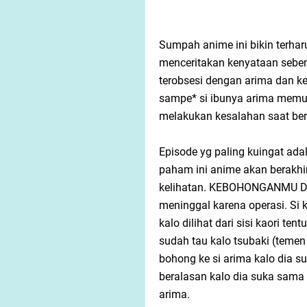
Sumpah anime ini bikin terhar
menceritakan kenyataan seben
terobsesi dengan arima dan ke
sampe* si ibunya arima memuk
melakukan kesalahan saat berl
Episode yg paling kuingat ada
paham ini anime akan berakhir
kelihatan. KEBOHONGANMU DI B
meninggal karena operasi. Si k
kalo dilihat dari sisi kaori t
sudah tau kalo tsubaki (temen 
bohong ke si arima kalo dia su
beralasan kalo dia suka sama
arima.