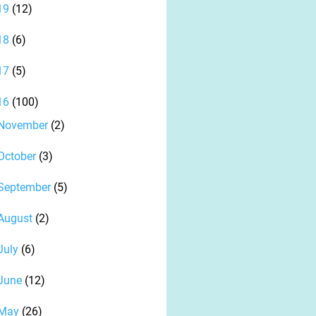
19
(12)
18
(6)
17
(5)
16
(100)
November
(2)
October
(3)
September
(5)
August
(2)
July
(6)
June
(12)
May
(26)