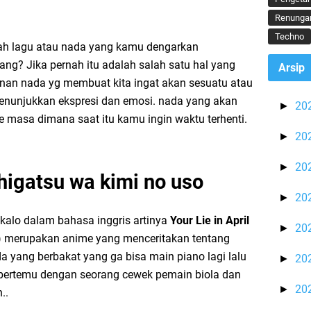
Renunga
Techno
h lagu atau nada yang kamu dengarkan
g? Jika pernah itu adalah salah satu hal yang
Arsip
unan nada yg membuat kita ingat akan sesuatu atau
enunjukkan ekspresi dan emosi. nada yang akan
20
►
masa dimana saat itu kamu ingin waktu terhenti.
20
►
20
►
igatsu wa kimi no uso
20
►
kalo dalam bahasa inggris artinya
Your Lie in April
20
►
) merupakan anime yang menceritakan tentang
 yang berbakat yang ga bisa main piano lagi lalu
20
►
ia bertemu dengan seorang cewek pemain biola dan
20
►
..