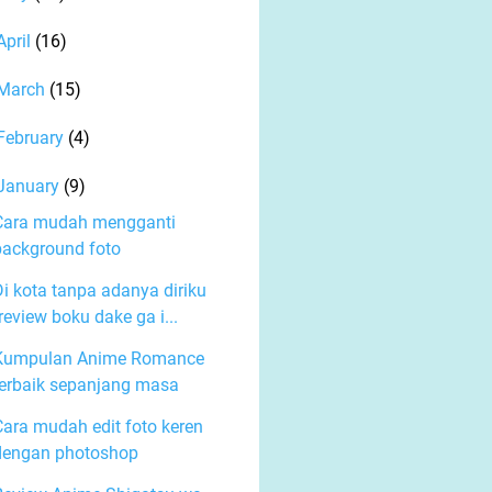
April
(16)
March
(15)
February
(4)
January
(9)
Cara mudah mengganti
background foto
Di kota tanpa adanya diriku
review boku dake ga i...
Kumpulan Anime Romance
terbaik sepanjang masa
Cara mudah edit foto keren
dengan photoshop