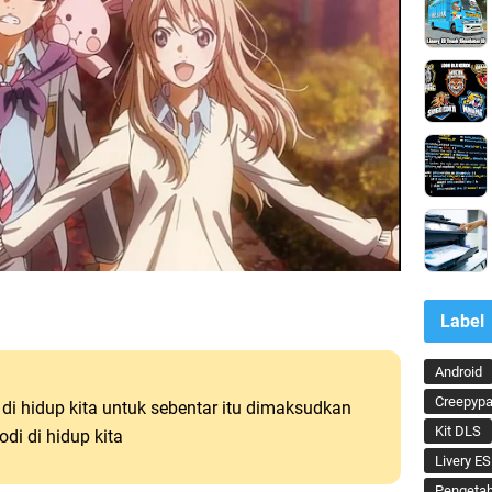
Label
Android
Creepypa
di hidup kita untuk sebentar itu dimaksudkan
Kit DLS
di di hidup kita
Livery ES
Pengeta