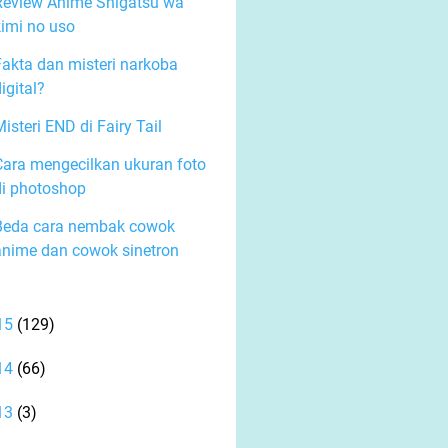
Review Anime Shigatsu wa
kimi no uso
Fakta dan misteri narkoba
igital?
isteri END di Fairy Tail
Cara mengecilkan ukuran foto
di photoshop
Beda cara nembak cowok
anime dan cowok sinetron
15
(129)
14
(66)
13
(3)