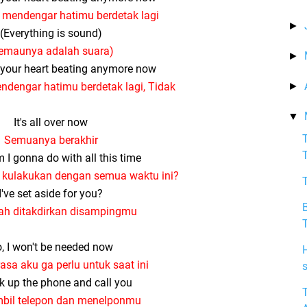
 mendengar hatimu berdetak lagi
►
(Everything is sound)
emaunya adalah suara)
►
r your heart beating anymore now
ndengar hatimu berdetak lagi, Tidak
►
▼
It's all over now
Semuanya berakhir
I gonna do with all this time
 kulakukan dengan semua waktu ini?
I've set aside for you?
B
lah ditakdirkan disampingmu
, I won't be needed now
H
rasa aku ga perlu untuk saat ini
k up the phone and call you
bil telepon dan menelponmu