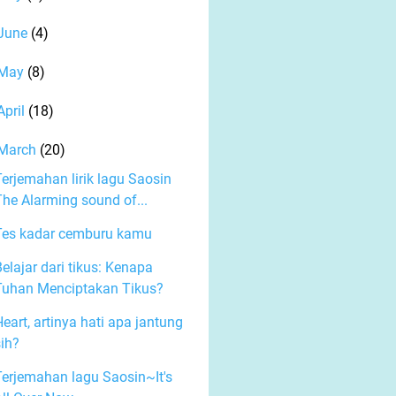
June
(4)
May
(8)
April
(18)
March
(20)
Terjemahan lirik lagu Saosin
The Alarming sound of...
Tes kadar cemburu kamu
elajar dari tikus: Kenapa
Tuhan Menciptakan Tikus?
eart, artinya hati apa jantung
sih?
Terjemahan lagu Saosin~It's