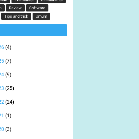
n
Review
Software
Tips and trick
Umum
26
(4)
25
(7)
24
(9)
23
(25)
22
(24)
21
(1)
20
(3)