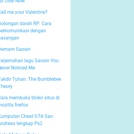
All Over Now
Call me your Valentine?
Golongan darah RP: Cara
berkomunikasi dengan
pasangan
Demam Saosin
Terjemahan lagu Saosin You
Never Noticed Me
Takdir Tuhan: The Bumblebee
Theory
Cara membuka blokir situs di
ozilla firefox
Kumpulan Cheat GTA San
Andreas lengkap Ps2