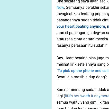
Oke sekarang saya akan sedi
Now
. Semuanya berakhir seka
mengisahkan tentang pupusn
pasangannya sudah tidak cinta 
your heart beating anymore, 
atau si pasangan ga deg*an 
atau rasa cinta antara merek
rasanya perasaan itu sudah hi
Btw, Heart beating bisa juga m
melihat lirik setelahnya sang
"
To pick up the phone and call
Berati dia masih hidup dong?
Karena memang sudah tidak ad
lagi (
life's not worth it anymor
semua waktu yang dimiliki ta
mau buat nelpon pasangannya