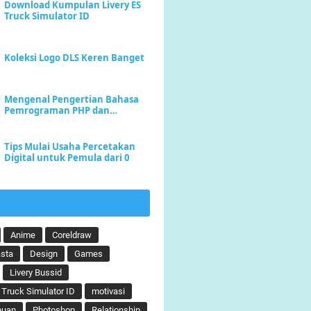
Download Kumpulan Livery ES
Truck Simulator ID
Koleksi Logo DLS Keren Banget
Mengenal Pengertian Bahasa
Pemrograman PHP dan
Keunggulannya
Tips Mulai Usaha Percetakan
Digital untuk Pemula dari 0
Anime
Coreldraw
sta
Design
Games
Livery Bussid
 Truck Simulator ID
motivasi
huan
Photoshop
Relationship