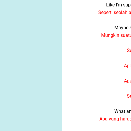
Like I'm su
Seperti seolah 
Maybe s
Mungkin suatu
S
Apa
Apa
S
What am 
Apa yang haru