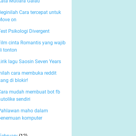
Kata Mutiara Galau
Beginilah Cara tercepat untuk
Move on
Test Psikologi Divergent
Film cinta Romantis yang wajib
i tonton
Lirik lagu Saosin Seven Years
Inilah cara membuka reddit
ang di blokir!
Cara mudah membuat bot fb
utolike sendiri
Pahlawan maho dalam
penemuan komputer
February
(12)