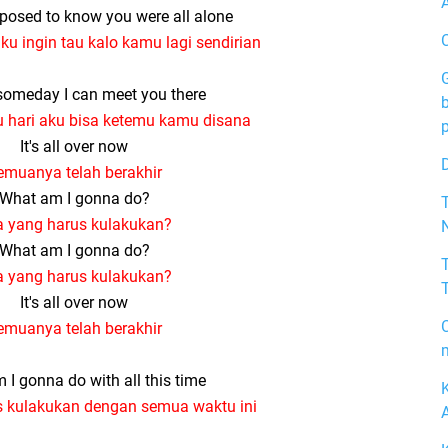
pposed to know you were all alone
aku ingin tau kalo kamu lagi sendirian
omeday I can meet you there
 hari aku bisa ketemu kamu disana
It's all over now
emuanya telah berakhir
What am I gonna do?
 yang harus kulakukan?
What am I gonna do?
 yang harus kulakukan?
It's all over now
emuanya telah berakhir
m
I gonna do with all this time
s kulakukan dengan semua waktu ini