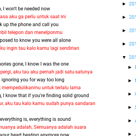
20
►
, I won't be needed now
rasa aku ga perlu untuk saat ini
20
►
k up the phone and call you
20
►
bil telepon dan menelponmu
pposed to know you were all alone
20
►
aku ingin tau kalo kamu lagi sendirian
20
▼
ries gone, I know I was the one
►
pergi, aku tau aku pernah jadi satu-satunya
ignoring you for way too long
►
k mempedulikanmu untuk terlalu lama
►
, I know that if you're finding solid ground
dur, aku tau kalo kamu sudah punya sandaran
►
everything is, everything is sound
►
muanya adalah, Semuanya adalah suara
►
r your heart beating anymore now