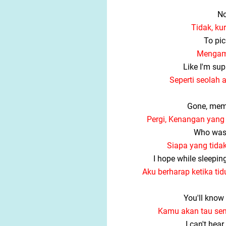
No
Tidak, ku
To pic
Mengam
Like I'm su
Seperti seolah 
Gone, memo
Pergi, Kenangan yang 
Who was 
Siapa yang tida
I hope while sleeping
Aku berharap ketika ti
You'll know 
Kamu akan tau se
I can't hea