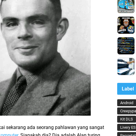
Label
Android
Creepypa
Kit DLS
kai sekarang ada seorang pahlawan yang sangat
Livery ES
komputer
, Siapakah dia? Dia adalah Alan turing
Pengeta