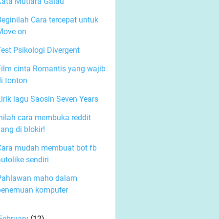
Kata Mutiara Galau
Beginilah Cara tercepat untuk
Move on
Test Psikologi Divergent
Film cinta Romantis yang wajib
i tonton
Lirik lagu Saosin Seven Years
Inilah cara membuka reddit
ang di blokir!
Cara mudah membuat bot fb
utolike sendiri
Pahlawan maho dalam
penemuan komputer
February
(12)