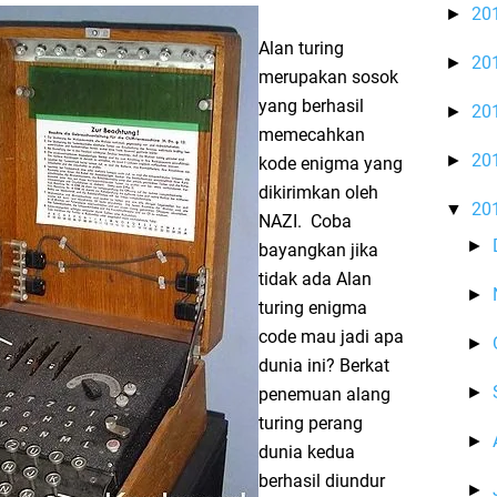
20
►
Alan turing
20
►
merupakan sosok
yang berhasil
20
►
memecahkan
20
►
kode enigma yang
dikirimkan oleh
20
▼
NAZI. Coba
►
bayangkan jika
tidak ada Alan
►
turing enigma
code mau jadi apa
►
dunia ini? Berkat
►
penemuan alang
turing perang
►
dunia kedua
berhasil diundur
►