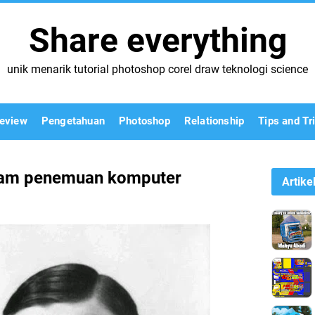
Share everything
unik menarik tutorial photoshop corel draw teknologi science
eview
Pengetahuan
Photoshop
Relationship
Tips and Tr
lam penemuan komputer
Artike