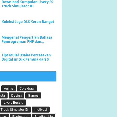
Download Kumpulan Livery ES
Truck Simulator ID
Koleksi Logo DLS Keren Banget
Mengenal Pengertian Bahasa
Pemrograman PHP dan
Keunggulannya
Tips Mulai Usaha Percetakan
Digital untuk Pemula dari 0
Anime
Coreldraw
sta
Design
Games
Livery Bussid
 Truck Simulator ID
motivasi
huan
Photoshop
Relationship