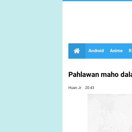
Android
Anime
R
Pahlawan maho da
Huan Jr
20:43