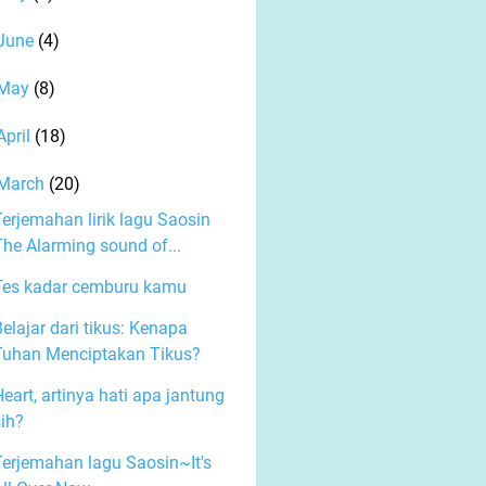
June
(4)
May
(8)
April
(18)
March
(20)
Terjemahan lirik lagu Saosin
The Alarming sound of...
Tes kadar cemburu kamu
elajar dari tikus: Kenapa
Tuhan Menciptakan Tikus?
eart, artinya hati apa jantung
sih?
Terjemahan lagu Saosin~It's