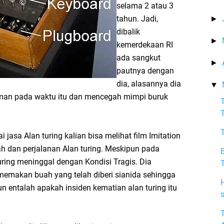
selama 2 atau 3
tahun. Jadi,
►
dibalik
►
kemerdekaan RI
ada sangkut
►
pautnya dengan
dia, alasannya dia
▼
man pada waktu itu dan mencegah mimpi buruk
 jasa Alan turing kalian bisa melihat film Imitation
sah dan perjalanan Alan turing. Meskipun pada
B
turing meninggal dengan Kondisi Tragis. Dia
emakan buah yang telah diberi sianida sehingga
H
 entalah apakah insiden kematian alan turing itu