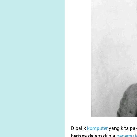
Dibalik
komputer
yang kita pa
berjasa dalam dunia
penemu 