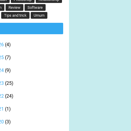
n
Review
Software
Tips and trick
Umum
26
(4)
25
(7)
24
(9)
23
(25)
22
(24)
21
(1)
20
(3)