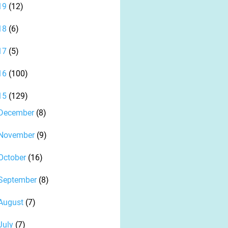
19
(12)
18
(6)
17
(5)
16
(100)
15
(129)
December
(8)
November
(9)
October
(16)
September
(8)
August
(7)
July
(7)