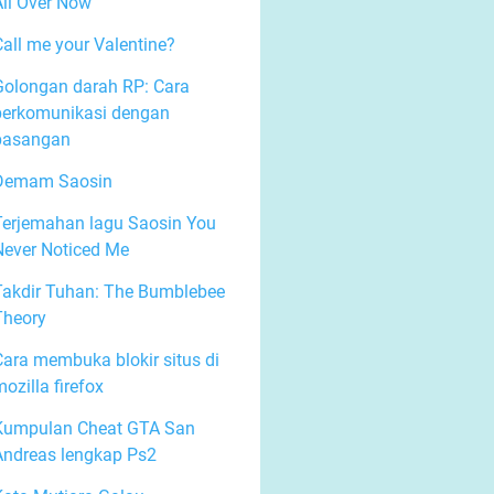
All Over Now
Call me your Valentine?
Golongan darah RP: Cara
berkomunikasi dengan
pasangan
Demam Saosin
Terjemahan lagu Saosin You
Never Noticed Me
Takdir Tuhan: The Bumblebee
Theory
Cara membuka blokir situs di
ozilla firefox
Kumpulan Cheat GTA San
Andreas lengkap Ps2