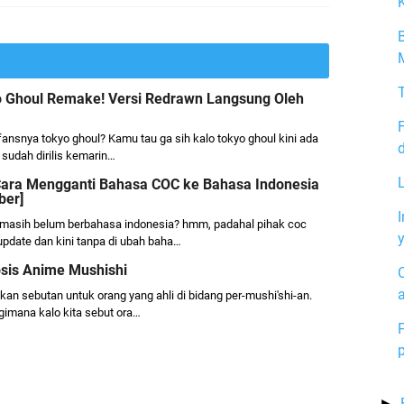
yo Ghoul Remake! Versi Redrawn Langsung Oleh
ansnya tokyo ghoul? Kamu tau ga sih kalo tokyo ghoul kini ada
d
 sudah dirilis kemarin…
Cara Mengganti Bahasa COC ke Bahasa Indonesia
ber]
asih belum berbahasa indonesia? hmm, padahal pihak coc
y
pdate dan kini tanpa di ubah baha…
sis Anime Mushishi
a
an sebutan untuk orang yang ahli di bidang per-mushi'shi-an.
imana kalo kita sebut ora…
►