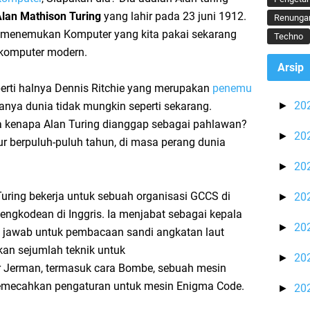
lan Mathison Turing
yang lahir pada 23 juni 1912.
Renunga
a menemukan Komputer yang kita pakai sekarang
Techno
 komputer modern.
Arsip
perti halnya Dennis Ritchie yang merupakan
penemu
20
anya dunia tidak mungkin seperti sekarang.
►
a kenapa Alan Turing dianggap sebagai pahlawan?
20
►
r berpuluh-puluh tahun, di masa perang dunia
20
►
Turing bekerja untuk sebuah organisasi GCCS di
20
►
pengkodean di Inggris. Ia menjabat sebagai kepala
20
►
g jawab untuk pembacaan sandi angkatan laut
an sejumlah teknik untuk
20
►
r Jerman, termasuk cara Bombe, sebuah mesin
emecahkan pengaturan untuk mesin Enigma Code.
20
►