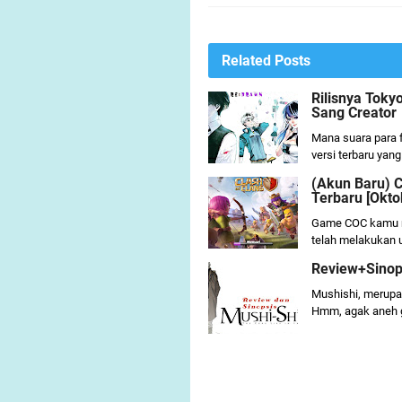
Related Posts
Rilisnya Tok
Sang Creator
Mana suara para f
versi terbaru yang
(Akun Baru) 
Terbaru [Okto
Game COC kamu m
telah melakukan u
Review+Sinop
Mushishi, merupak
Hmm, agak aneh g