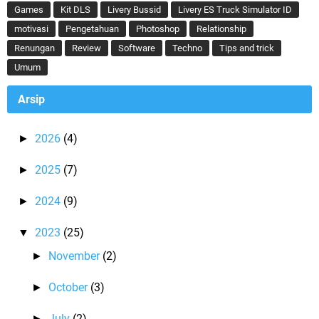
Games
Kit DLS
Livery Bussid
Livery ES Truck Simulator ID
motivasi
Pengetahuan
Photoshop
Relationship
Renungan
Review
Software
Techno
Tips and trick
Umum
Arsip
2026
(4)
►
2025
(7)
►
2024
(9)
►
2023
(25)
▼
November
(2)
►
October
(3)
►
July
(2)
►