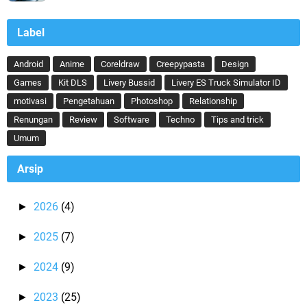
Label
Android
Anime
Coreldraw
Creepypasta
Design
Games
Kit DLS
Livery Bussid
Livery ES Truck Simulator ID
motivasi
Pengetahuan
Photoshop
Relationship
Renungan
Review
Software
Techno
Tips and trick
Umum
Arsip
2026
(4)
►
2025
(7)
►
2024
(9)
►
2023
(25)
►