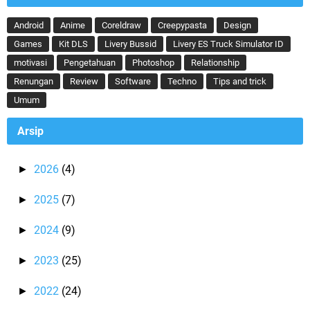
Android
Anime
Coreldraw
Creepypasta
Design
Games
Kit DLS
Livery Bussid
Livery ES Truck Simulator ID
motivasi
Pengetahuan
Photoshop
Relationship
Renungan
Review
Software
Techno
Tips and trick
Umum
Arsip
2026
(4)
►
2025
(7)
►
2024
(9)
►
2023
(25)
►
2022
(24)
►