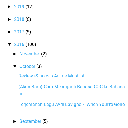
2019
(12)
►
2018
(6)
►
2017
(5)
►
2016
(100)
▼
November
(2)
►
October
(3)
▼
Review+Sinopsis Anime Mushishi
(Akun Baru) Cara Mengganti Bahasa COC ke Bahasa
In...
Terjemahan Lagu Avril Lavigne ~ When Your're Gone
September
(5)
►