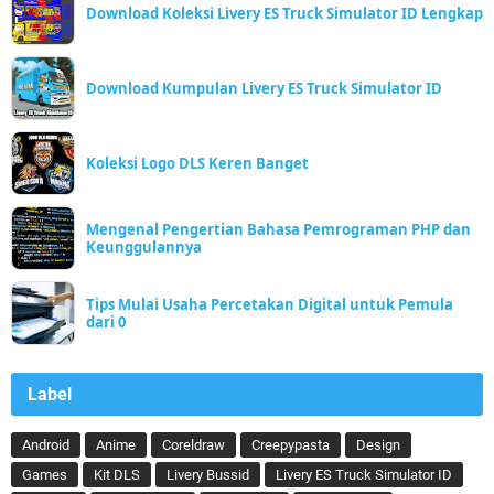
Download Koleksi Livery ES Truck Simulator ID Lengkap
Download Kumpulan Livery ES Truck Simulator ID
Koleksi Logo DLS Keren Banget
Mengenal Pengertian Bahasa Pemrograman PHP dan
Keunggulannya
Tips Mulai Usaha Percetakan Digital untuk Pemula
dari 0
Label
Android
Anime
Coreldraw
Creepypasta
Design
Games
Kit DLS
Livery Bussid
Livery ES Truck Simulator ID