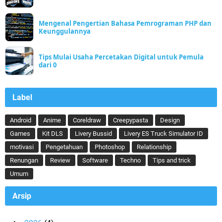
Mengenal Pengertian Bahasa Pemrograman PHP dan
Keunggulannya
Tips Mulai Usaha Percetakan Digital untuk Pemula
dari 0
Label
Android
Anime
Coreldraw
Creepypasta
Design
Games
Kit DLS
Livery Bussid
Livery ES Truck Simulator ID
motivasi
Pengetahuan
Photoshop
Relationship
Renungan
Review
Software
Techno
Tips and trick
Umum
Arsip