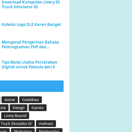
Download Kumpulan Livery ES
Truck Simulator ID
Koleksi Logo DLS Keren Banget
Mengenal Pengertian Bahasa
Pemrograman PHP dan
Keunggulannya
Tips Mulai Usaha Percetakan
Digital untuk Pemula dari 0
Anime
Coreldraw
sta
Design
Games
Livery Bussid
 Truck Simulator ID
motivasi
huan
Photoshop
Relationship