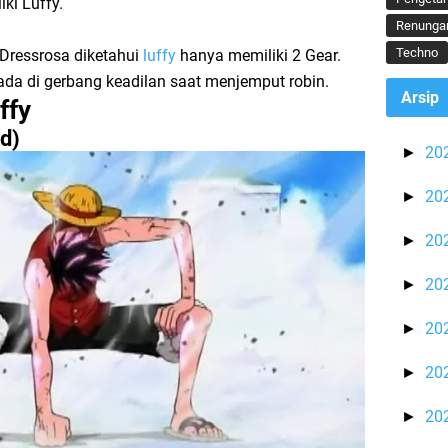
ki Luffy.
Renunga
Techno
 Dressrosa diketahui
luffy
hanya memiliki 2 Gear.
rada di gerbang keadilan saat menjemput robin.
Arsip
ffy
d)
20
►
20
►
20
►
20
►
20
►
20
►
20
►