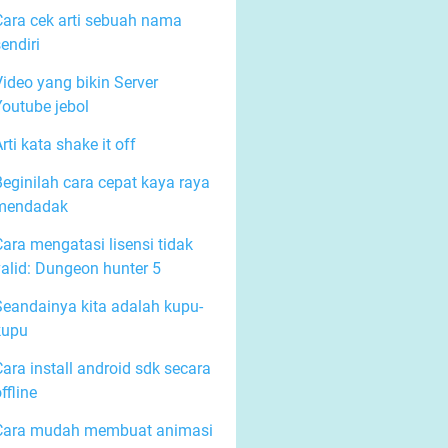
Cara cek arti sebuah nama
endiri
Video yang bikin Server
Youtube jebol
rti kata shake it off
Beginilah cara cepat kaya raya
mendadak
Cara mengatasi lisensi tidak
valid: Dungeon hunter 5
Seandainya kita adalah kupu-
kupu
ara install android sdk secara
ffline
Cara mudah membuat animasi