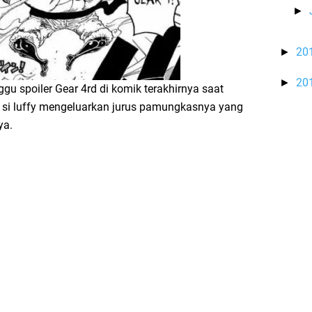
►
20
►
20
►
ggu spoiler Gear 4rd di komik terakhirnya saat
 si luffy mengeluarkan jurus pamungkasnya yang
ya.